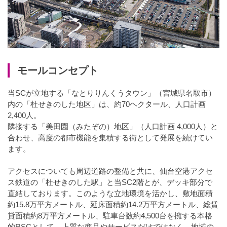
モールコンセプト
当SCが立地する「なとりりんくうタウン」（宮城県名取市）
内の「杜せきのした地区」は、約70ヘクタール、人口計画
2,400人。
隣接する「美田園（みたぞの）地区」（人口計画 4,000人）と
合わせ、高度の都市機能を集積する街として発展を続けてい
ます。
アクセスについても周辺道路の整備と共に、仙台空港アクセ
ス鉄道の「杜せきのした駅」と当SC2階とが、デッキ部分で
直結しております。このような立地環境を活かし、敷地面積
約15.8万平方メートル、延床面積約14.2万平方メートル、総賃
貸面積約8万平方メートル、駐車台数約4,500台を擁する本格
的RSCとして、上質な商品やサービスだけではなく、地域の